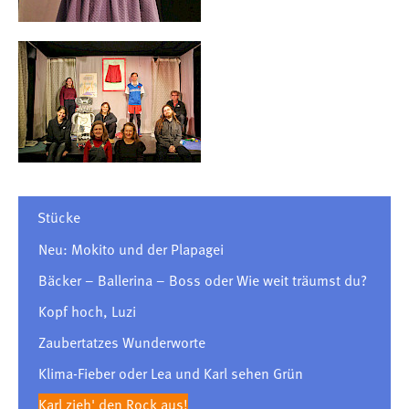
Stücke
Neu: Mokito und der Plapagei
Bäcker – Ballerina – Boss oder Wie weit träumst du?
Kopf hoch, Luzi
Zaubertatzes Wunderworte
Klima-Fieber oder Lea und Karl sehen Grün
Karl zieh' den Rock aus!