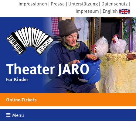
Zur Hauptnavigation springen
Zum Inhalt springen
Impressionen
Presse
Unterstützung
Datenschutz
Impressum
English
Theater JARO
Für Kinder
Online-Tickets
Menü